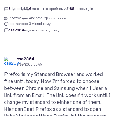
3
відповіді
0
мають цю проблему
80
переглядів
Firefox для Android
Посилання
поставлено 3 місяці тому
csa2304
відповів
2 місяці тому
csa2304
5/10/26, 3:55 AM
Firefox is my Standard Browser and worked
fine until today. Now I'm forced to choose
between Chrome and Samsung when I User a
link from an Email. The link doesn' t work until I
change my standard to einher one of them.
Hier can I set Firefox as a standard to open