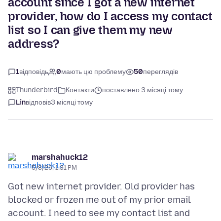
account since I got a new internet
provider, how do I access my contact
list so I can give them my new
address?
1
відповідь
0
мають цю проблему
50
переглядів
Thunderbird
Контакти
поставлено 3 місяці тому
Lin
відповів
3 місяці тому
marshahuck12
5/8/26, 1:31 PM
Got new internet provider. Old provider has
blocked or frozen me out of my prior email
account. I need to see my contact list and