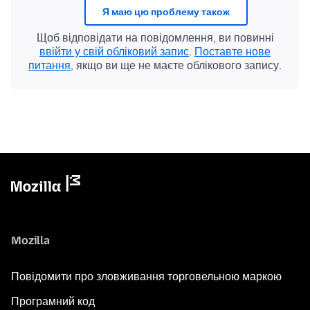
Я маю цю проблему також
Щоб відповідати на повідомлення, ви повинні
ввійти у свій обліковий запис
.
Поставте нове
питання
, якщо ви ще не маєте облікового запису.
Mozilla
Повідомити про зловживання торговельною маркою
Програмний код