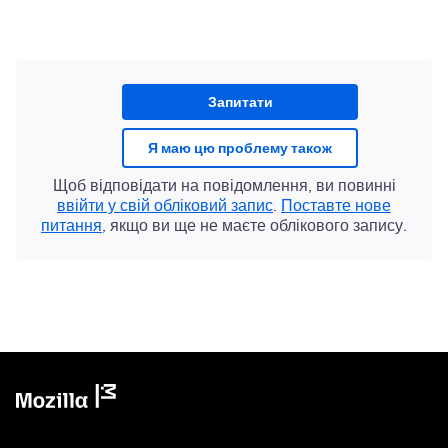
Запитати
Я маю цю проблему також
Щоб відповідати на повідомлення, ви повинні
ввійти у свій обліковий запис
.
Поставте нове
питання
, якщо ви ще не маєте облікового запису.