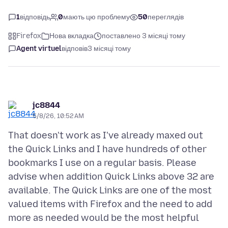
1
відповідь
0
мають цю проблему
50
переглядів
Firefox
Нова вкладка
поставлено 3 місяці тому
Agent virtuel
відповів
3 місяці тому
jc8844
5/8/26, 10:52 AM
That doesn't work as I've already maxed out
the Quick Links and I have hundreds of other
bookmarks I use on a regular basis. Please
advise when addition Quick Links above 32 are
available. The Quick Links are one of the most
valued items with Firefox and the need to add
more as needed would be the most helpful