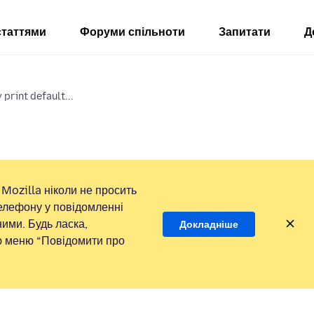
статтями
Форуми спільноти
Запитати
Д
print default...
Mozilla ніколи не просить
елефону у повідомленні
ими. Будь ласка,
Докладніше
ою меню “Повідомити про