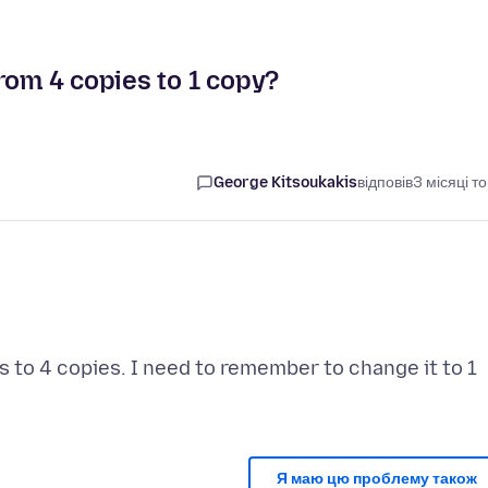
rom 4 copies to 1 copy?
George Kitsoukakis
відповів
3 місяці т
ts to 4 copies. I need to remember to change it to 1
Я маю цю проблему також