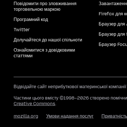
Повідомити про зловживання
Завантаженн
торговельною маркою
Firefox для 
Програмний код
Браузер для
Twitter
Браузер для 
Долучайтеся до нашої спільноти
Браузер Foc
Ознайомитися з довідковими
статтями
Відвідайте сайт неприбуткової материнської компані
Частини цього вмісту ©1998–2026 створено помічник
Creative Commons
.
mozilla.org
Умови надання послуг
Приватніст