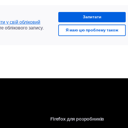
Запитати
йти у свій обліковий
те облікового запису.
Я маю цю проблему також
Firefox для розробників