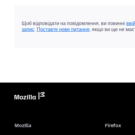
Щоб відповідати на повідомлення, ви повинні
вві
запис
.
Поставте нове питання
, якщо ви ще не має
Mozilla
Firefox