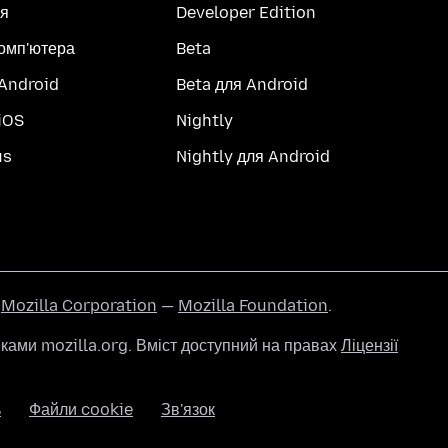
я
Developer Edition
комп'ютера
Beta
 Android
Beta для Android
iOS
Nightly
us
Nightly для Android
ї
Mozilla Corporation
—
Mozilla Foundation
.
ами mozilla.org. Вміст доступний на правах
Ліцензії
ь
Файли cookie
Зв'язок