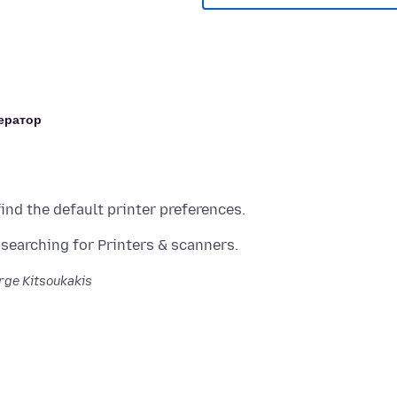
ератор
ge Kitsoukakis