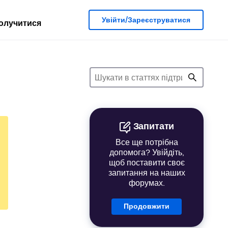
Увійти/Зареєструватися
олучитися
Запитати
Все ще потрібна
допомога? Увійдіть,
щоб поставити своє
запитання на наших
форумах.
Продовжити