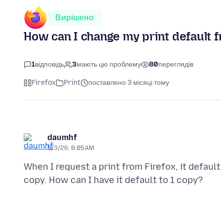
Вирішено
How can I change my print default f
1
відповідь
3
мають цю проблему
80
переглядів
Firefox
Print
поставлено 3 місяці тому
daumhf
5/3/26, 8:05 AM
When I request a print from Firefox, it defaul