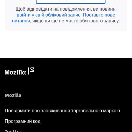
Щоб відповідати на повідомлення, ви повинні
ввійти у свій обліковий запис
.
Поставте нове
питання
, якщо ви ще не маєте облікового запису.
Mozilla
Повідомити про зловживання торговельною маркою
Програмний код
Twitter