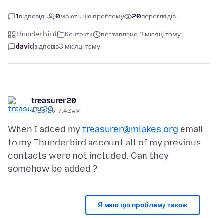
1
відповідь
0
мають цю проблему
20
переглядів
Thunderbird
Контакти
поставлено 3 місяці тому
david
відповів
3 місяці тому
treasurer20
4/28/26, 7:42 AM
When I added my
treasurer@mlakes.org
email
to my Thunderbird account all of my previous
contacts were not included. Can they
Я маю цю проблему також