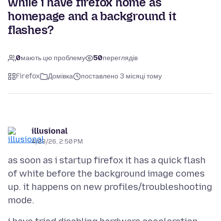
while i have firefox home as
homepage and a background it
flashes?
0
мають цю проблему
50
переглядів
Firefox
Домівка
поставлено 3 місяці тому
illusional
4/23/26, 2:50 PM
as soon as i startup firefox it has a quick flash
of white before the background image comes
up. it happens on new profiles/troubleshooting