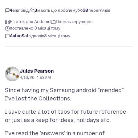
4
відповіді
3
мають цю проблему
50
переглядів
Firefox для Android
Панель керування
поставлено 3 місяці тому
AulonSal
відповів
3 місяці тому
Jules Pearson
4/16/26, 4:53 AM
Since having my Samsung android "mended"
I save quite a lot of tabs for future reference
I've read the 'answers' in a number of