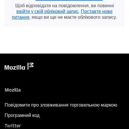
Щоб відповідати на повідомлення, ви повинні
ввійти у свій обліковий запис
.
Поставте нове
питання
, якщо ви ще не маєте облікового запису.
Mozilla
Повідомити про зловживання торговельною маркою
Програмний код
Twitter