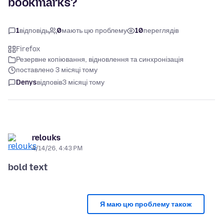
bookmarks?
1
відповідь
0
мають цю проблему
10
переглядів
Firefox
Резервне копіювання, відновлення та синхронізація
поставлено 3 місяці тому
Denys
відповів
3 місяці тому
relouks
4/14/26, 4:43 PM
bold text
Я маю цю проблему також