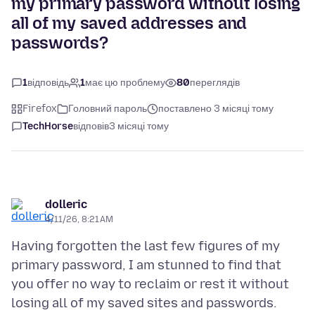
my primary password without losing
all of my saved addresses and
passwords?
1
відповідь
1
має цю проблему
80
переглядів
Firefox
Головний пароль
поставлено 3 місяці тому
TechHorse
відповів
3 місяці тому
dolleric
4/11/26, 8:21 AM
Having forgotten the last few figures of my
primary password, I am stunned to find that
you offer no way to reclaim or rest it without