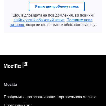
Я маю цю проблему також
Щоб відповідати на повідомлення, ви повинні
ввійти у свій обліковий запис
.
Поставте нове
питання
, якщо ви ще не маєте облікового запису.
Mozilla
Повідомити про зловживання торговельною маркою
Програмний код