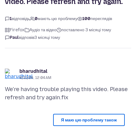
video. Please refresh and try again.
1
відповідь
0
мають цю проблему
100
переглядів
Firefox
Аудіо та відео
поставлено 3 місяці тому
Paul
відповів
3 місяці тому
bharudhital
4/11/26, 12:04 AM
We're having trouble playing this video. Please
Я маю цю проблему також