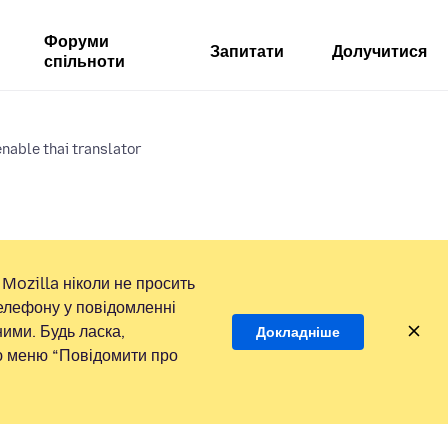
Форуми
Запитати
Долучитися
спільноти
enable thai translator
Mozilla ніколи не просить
елефону у повідомленні
ими. Будь ласка,
Докладніше
ою меню “Повідомити про