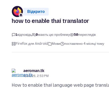
Відкрито
how to enable thai translator
1
відповідь
0
мають цю проблему
50
переглядів
Firefox для Android
Мови
поставлено 4 місяці тому
aeroman.tk
3/25/26, 2:53 PM