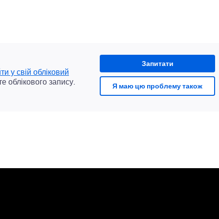
Запитати
йти у свій обліковий
те облікового запису.
Я маю цю проблему також