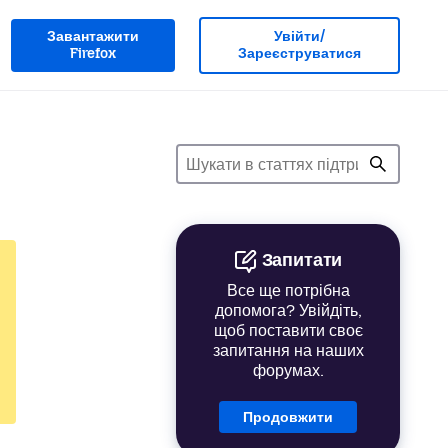
Завантажити
Увійти/
Firefox
Зареєструватися
Запитати
Все ще потрібна
допомога? Увійдіть,
щоб поставити своє
запитання на наших
форумах.
Продовжити