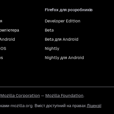
Firefox для розробників
я
Developer Edition
комп'ютера
Beta
 Android
Beta для Android
iOS
Nightly
us
Nightly для Android
ї
Mozilla Corporation
—
Mozilla Foundation
.
ами mozilla.org. Вміст доступний на правах
Ліцензії