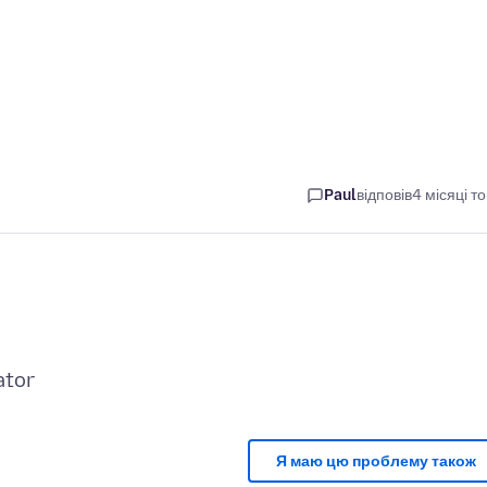
Paul
відповів
4 місяці т
Я маю цю проблему також