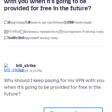
with you when it's going to be
provided for free in the future?
2
відповіді
0
мають цю проблему
150
переглядів
Firefox
Безпека і приватність
поставлено 4 місяці тому
SuMo Bot
відповів
4 місяці тому
bill_strike
3/24/26, 4:24 PM
Why should I keep paying for my VPN with you
when it's going to be provided for free in the