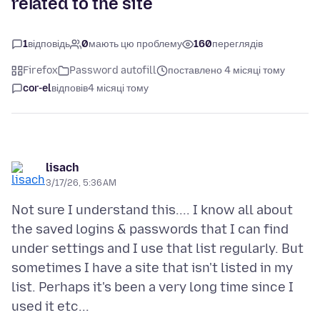
related to the site
1
відповідь
0
мають цю проблему
160
переглядів
Firefox
Password autofill
поставлено 4 місяці тому
cor-el
відповів
4 місяці тому
lisach
3/17/26, 5:36 AM
Not sure I understand this.... I know all about
the saved logins & passwords that I can find
under settings and I use that list regularly. But
sometimes I have a site that isn't listed in my
list. Perhaps it's been a very long time since I