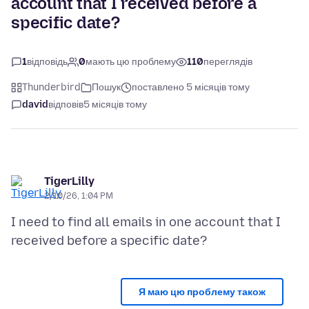
account that I received before a
specific date?
1
відповідь
0
мають цю проблему
110
переглядів
Thunderbird
Пошук
поставлено 5 місяців тому
david
відповів
5 місяців тому
TigerLilly
2/10/26, 1:04 PM
I need to find all emails in one account that I
Я маю цю проблему також