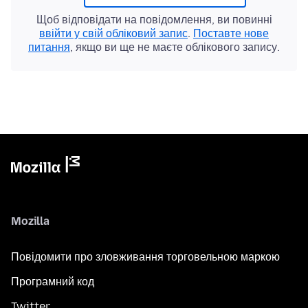
Щоб відповідати на повідомлення, ви повинні
ввійти у свій обліковий запис
.
Поставте нове
питання
, якщо ви ще не маєте облікового запису.
Mozilla
Повідомити про зловживання торговельною маркою
Програмний код
Twitter