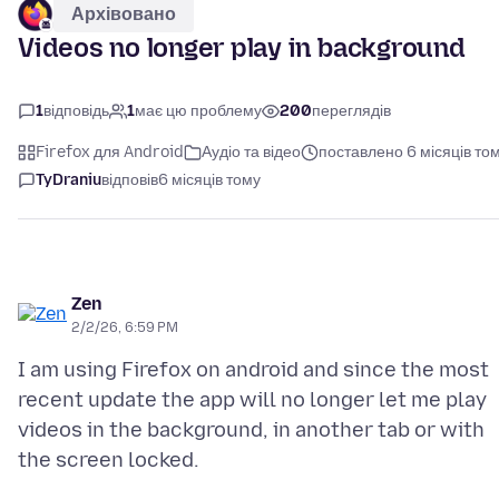
Архівовано
Videos no longer play in background
1
відповідь
1
має цю проблему
200
переглядів
Firefox для Android
Аудіо та відео
поставлено 6 місяців то
TyDraniu
відповів
6 місяців тому
Zen
2/2/26, 6:59 PM
I am using Firefox on android and since the most
recent update the app will no longer let me play
videos in the background, in another tab or with