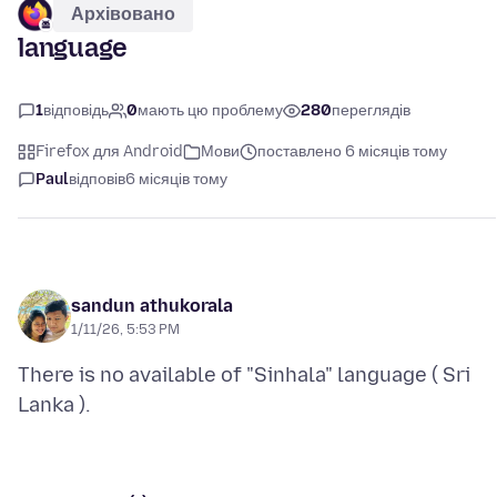
Архівовано
language
1
відповідь
0
мають цю проблему
280
переглядів
Firefox для Android
Мови
поставлено 6 місяців тому
Paul
відповів
6 місяців тому
sandun athukorala
1/11/26, 5:53 PM
There is no available of "Sinhala" language ( Sri