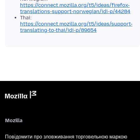
https://connect.mozilla.org/t5/ideas/firefox-
translations-support-norwegian/idi-p/44284
Thai:
https://connect.mozilla.org/t5/ideas/support-
translating-to-thai/idi-p/89654
Mozilla
Повідомити про зловживання торговельною маркою