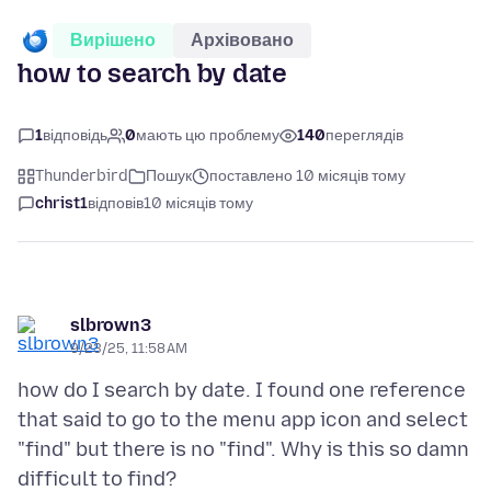
Вирішено
Архівовано
how to search by date
1
відповідь
0
мають цю проблему
140
переглядів
Thunderbird
Пошук
поставлено 10 місяців тому
christ1
відповів
10 місяців тому
slbrown3
9/23/25, 11:58 AM
how do I search by date. I found one reference
that said to go to the menu app icon and select
"find" but there is no "find". Why is this so damn