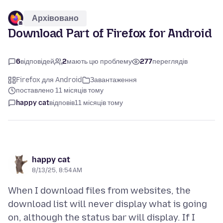
Архівовано
Download Part of Firefox for Android
6
відповідей
2
мають цю проблему
277
переглядів
Firefox для Android
Завантаження
поставлено 11 місяців тому
happy cat
відповів
11 місяців тому
happy cat
8/13/25, 8:54 AM
When I download files from websites, the
download list will never display what is going
on, although the status bar will display. If I