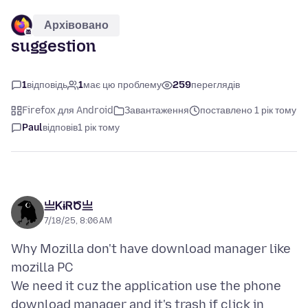
Архівовано
suggestion
1
відповідь
1
має цю проблему
259
переглядів
Firefox для Android
Завантаження
поставлено 1 рік тому
Paul
відповів
1 рік тому
亗ᏦɨᏒԾ亗
7/18/25, 8:06 AM
Why Mozilla don't have download manager like
mozilla PC
We need it cuz the application use the phone
download manager and it's trash if click in