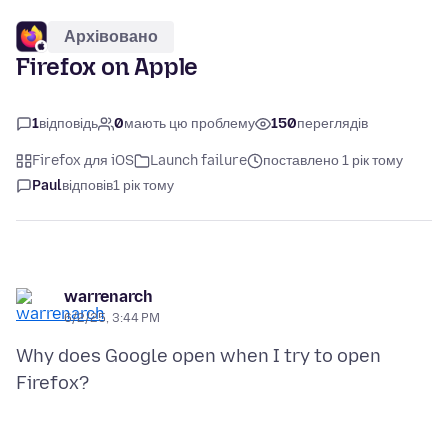
Архівовано
Firefox on Apple
1
відповідь
0
мають цю проблему
150
переглядів
Firefox для iOS
Launch failure
поставлено 1 рік тому
Paul
відповів
1 рік тому
warrenarch
6/2/25, 3:44 PM
Why does Google open when I try to open