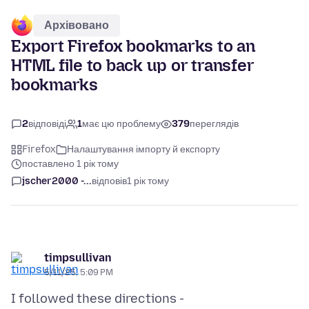
Архівовано
Export Firefox bookmarks to an
HTML file to back up or transfer
bookmarks
2
відповіді
1
має цю проблему
379
переглядів
Firefox
Налаштування імпорту й експорту
поставлено 1 рік тому
jscher2000 -...
відповів
1 рік тому
timpsullivan
5/11/25, 5:09 PM
I followed these directions -