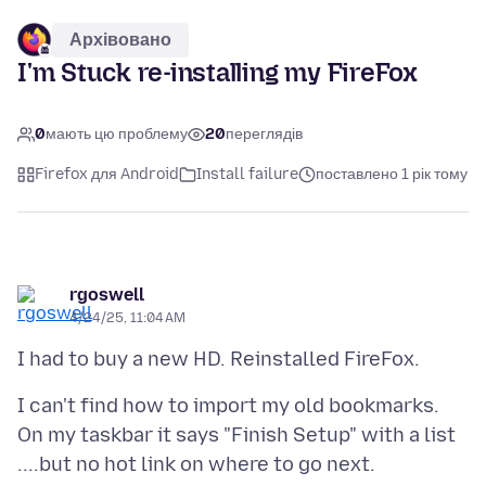
Архівовано
I'm Stuck re-installing my FireFox
0
мають цю проблему
20
переглядів
Firefox для Android
Install failure
поставлено 1 рік тому
rgoswell
4/24/25, 11:04 AM
I can't find how to import my old bookmarks.
On my taskbar it says "Finish Setup" with a list