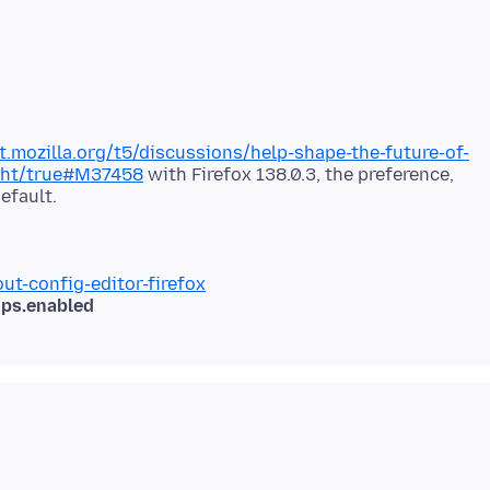
t.mozilla.org/t5/discussions/help-shape-the-future-of-
ight/true#M37458
with Firefox 138.0.3, the preference,
ut-config-editor-firefox
ups.enabled