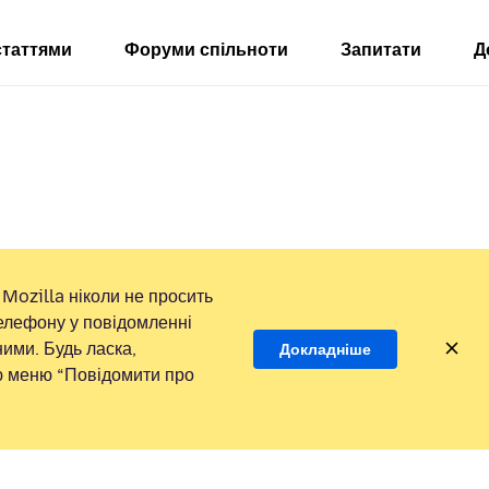
статтями
Форуми спільноти
Запитати
Д
Mozilla ніколи не просить
елефону у повідомленні
ими. Будь ласка,
Докладніше
ою меню “Повідомити про