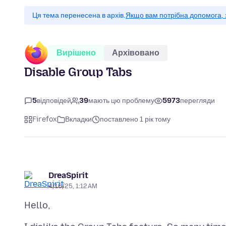
Ця тема перенесена в архів.
Якщо вам потрібна допомога, 
Вирішено
Архівовано
Disable Group Tabs
5
відповідей
39
мають цю проблему
5973
перегляди
Firefox
Вкладки
поставлено 1 рік тому
DreaSpirit
4/16/25, 1:12 AM