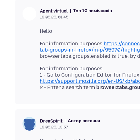
Топ-10 помічників
Agent virtuel
19.05.25, 01:45
For information purposes
https://connec
tab-groups-in-firefox/m-p/95970/highl
For information purposes.
https://support.mozilla.org/en-US/kb/abo
2 - Enter a search term
browser.tabs.gro
Автор питання
DreaSpirit
19.05.25, 13:57