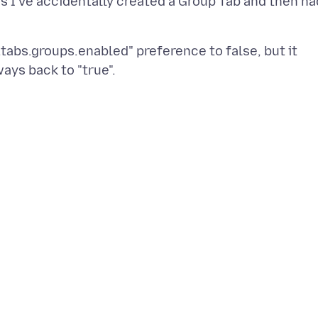
es I've accidentally created a Group Tab and then ha
.tabs.groups.enabled" preference to false, but it