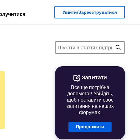
Увійти/Зареєструватися
олучитися
Запитати
Все ще потрібна
допомога? Увійдіть,
щоб поставити своє
запитання на наших
форумах.
Продовжити