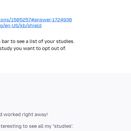
stions/1505257#answer-1724936
rg/en-US/kb/shield
bar to see a list of your studies.
study you want to opt out of.