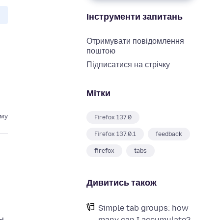
Інструменти запитань
Отримувати повідомлення
поштою
Підписатися на стрічку
Мітки
ому
Firefox 137.0
Firefox 137.0.1
feedback
firefox
tabs
Дивитись також
Simple tab groups: how
many can I accumulate?