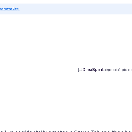
запитайте.
DreaSpirit
відповів
1 рік т