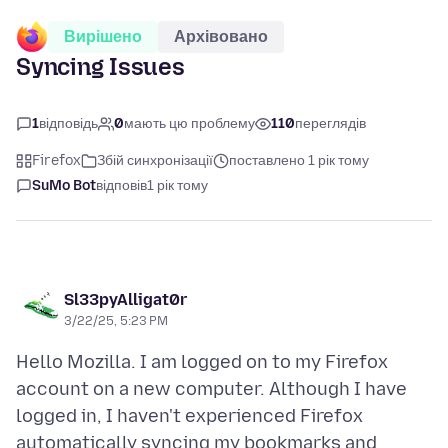
Вирішено
Архівовано
Syncing Issues
1
відповідь
0
мають цю проблему
110
переглядів
Firefox
Збій синхронізації
поставлено 1 рік тому
SuMo Bot
відповів
1 рік тому
Sl33pyAlligat0r
3/22/25, 5:23 PM
Hello Mozilla. I am logged on to my Firefox
account on a new computer. Although I have
logged in, I haven't experienced Firefox
automatically syncing my bookmarks and