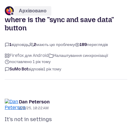
Архівовано
where is the "sync and save data"
button
1
відповідь
2
мають цю проблему
189
переглядів
Firefox для Android
Налаштування синхронізації
поставлено 1 рік тому
SuMo Bot
відповів
1 рік тому
Dan Peterson
2/8/25, 10:22 AM