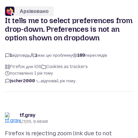
Архівовано
It tells me to select preferences from
drop-down. Preferences is not an
option shown on dropdown
1
відповідь
1
має цю проблему
189
переглядів
Firefox для iOS
Cookies as trackers
поставлено 1 рік тому
jscher2000 -...
відповів
1 рік тому
tf.gray
1/7/25, 9:40 AM
Firefox is rejecting zoom link due to not