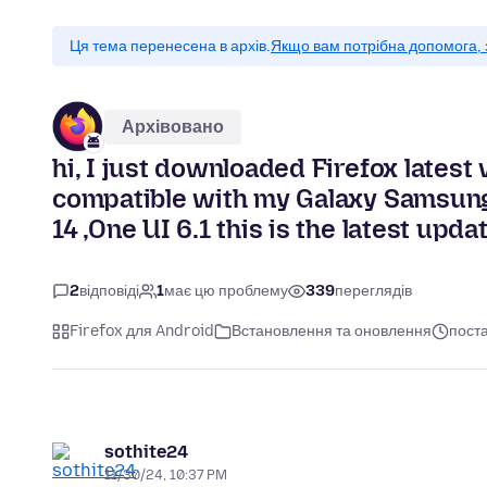
Ця тема перенесена в архів.
Якщо вам потрібна допомога, 
Архівовано
hi, I just downloaded Firefox latest 
compatible with my Galaxy Samsun
14 ,One UI 6.1 this is the latest upd
2
відповіді
1
має цю проблему
339
переглядів
Firefox для Android
Встановлення та оновлення
поста
sothite24
11/30/24, 10:37 PM