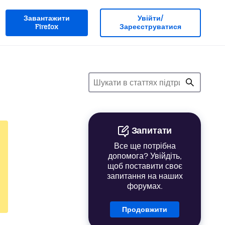
Завантажити
Увійти/
Firefox
Зареєструватися
Запитати
Все ще потрібна
допомога? Увійдіть,
щоб поставити своє
запитання на наших
форумах.
Продовжити