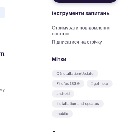
Інструменти запитань
Отримувати повідомлення
поштою
Підписатися на стрічку
on
Мітки
C-Installation/Update
Firefox 133.0
I-get-help
ому
android
installation-and-updates
mobile