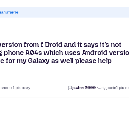
запитайте.
version from f Droid and it says it's not
g phone A04s which uses Android versi
ate for my Galaxy as well please help
влено 1 рік тому
jscher2000 -...
відповів
1 рік т