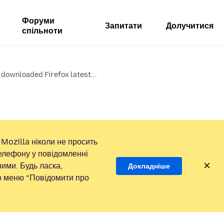
Форуми
Запитати
Долучитися
спільноти
st downloaded Firefox latest...
Mozilla ніколи не просить
елефону у повідомленні
ими. Будь ласка,
Докладніше
ою меню “Повідомити про