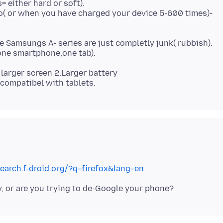
s= either hard or soft).
so( or when you have charged your device 5-600 times)-
 Samsungs A- series are just completly junk( rubbish).
 larger screen 2.Larger battery
search.f-droid.org/?q=firefox&lang=en