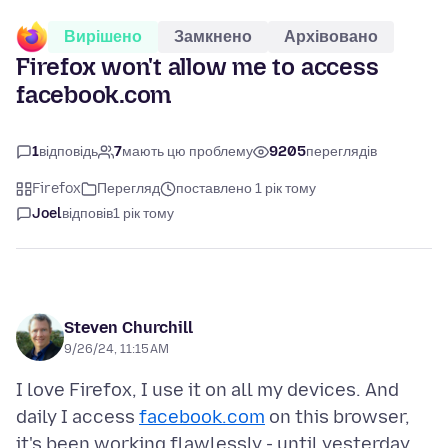
Вирішено
Замкнено
Архівовано
Firefox won't allow me to access
facebook.com
1
відповідь
7
мають цю проблему
9205
переглядів
Firefox
Перегляд
поставлено 1 рік тому
Joel
відповів
1 рік тому
Steven Churchill
9/26/24, 11:15 AM
I love Firefox, I use it on all my devices. And
daily I access
facebook.com
on this browser,
it's been working flawlessly - until yesterday.