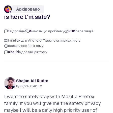
Архівовано
is here I'm safe?
1
відповідь
0
мають цю проблему
280
переглядів
Firefox для Android
Безпека і приватність
поставлено 1 рік тому
Khalid
відповів
1 рік тому
Shajan Ali Rudro
8/22/24, 6:42 PM
I want to safely stay with Mozilla Firefox
family, if you will give me the safety privacy
maybe I will be a daily high priority user of