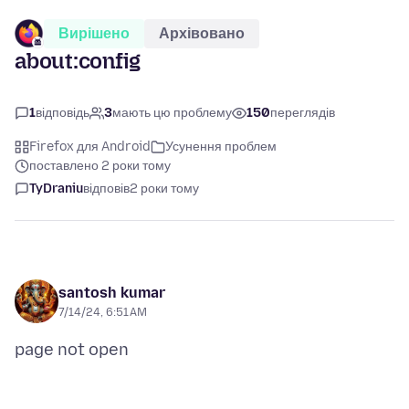
Вирішено
Архівовано
about:config
1
відповідь
3
мають цю проблему
150
переглядів
Firefox для Android
Усунення проблем
поставлено 2 роки тому
TyDraniu
відповів
2 роки тому
santosh kumar
7/14/24, 6:51 AM