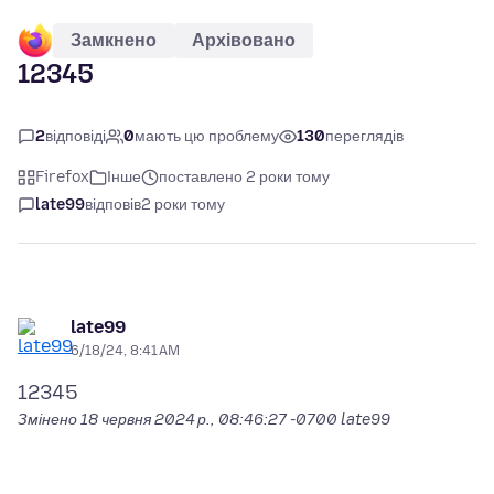
Замкнено
Архівовано
12345
2
відповіді
0
мають цю проблему
130
переглядів
Firefox
Інше
поставлено 2 роки тому
late99
відповів
2 роки тому
late99
6/18/24, 8:41 AM
Змінено
18 червня 2024 р., 08:46:27 -0700
late99