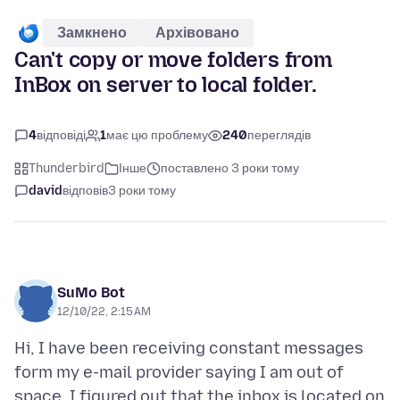
Замкнено
Архівовано
Can't copy or move folders from
InBox on server to local folder.
4
відповіді
1
має цю проблему
240
переглядів
Thunderbird
Інше
поставлено 3 роки тому
david
відповів
3 роки тому
SuMo Bot
12/10/22, 2:15 AM
Hi, I have been receiving constant messages
form my e-mail provider saying I am out of
space. I figured out that the inbox is located on