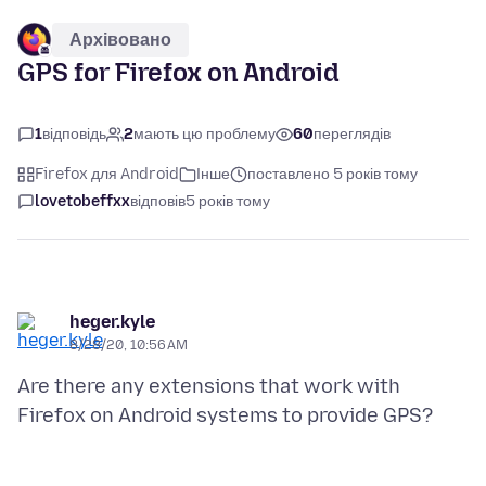
Архівовано
GPS for Firefox on Android
1
відповідь
2
мають цю проблему
60
переглядів
Firefox для Android
Інше
поставлено 5 років тому
lovetobeffxx
відповів
5 років тому
heger.kyle
8/28/20, 10:56 AM
Are there any extensions that work with