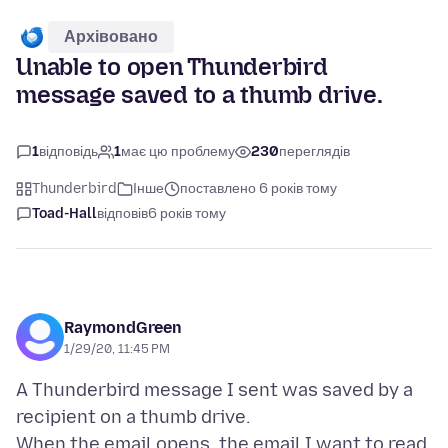
Архівовано
Unable to open Thunderbird
message saved to a thumb drive.
1
відповідь
1
має цю проблему
230
переглядів
Thunderbird
Інше
поставлено 6 років тому
Toad-Hall
відповів
6 років тому
RaymondGreen
1/29/20, 11:45 PM
A Thunderbird message I sent was saved by a
recipient on a thumb drive.
When the email opens, the email I want to read