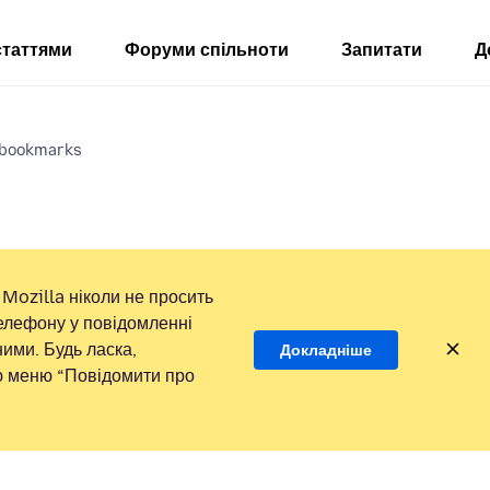
статтями
Форуми спільноти
Запитати
Д
d bookmarks
Mozilla ніколи не просить
елефону у повідомленні
ими. Будь ласка,
Докладніше
ою меню “Повідомити про