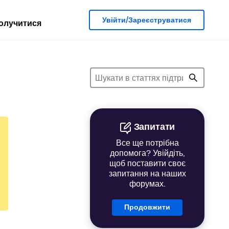
Увійти/Зареєструватися
олучитися
Запитати
Все ще потрібна
допомога? Увійдіть,
щоб поставити своє
запитання на наших
форумах.
Продовжити