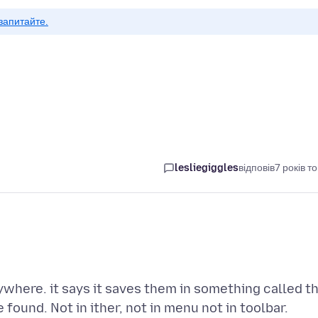
запитайте.
lesliegiggles
відповів
7 років т
where. it says it saves them in something called t
found. Not in ither, not in menu not in toolbar.