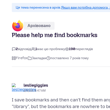
Ця тема перенесена в архів.
Якщо вам потрібна допомога, 
Архівовано
Please help me find bookmarks
2
відповіді
1
має цю проблему
190
переглядів
Firefox
Закладки
поставлено 7 років тому
lesliegiggles
1/5/19, 8:47 AM
I save bookmarks and then can't find them any
"library", but the bookmarks are nowhere to be 