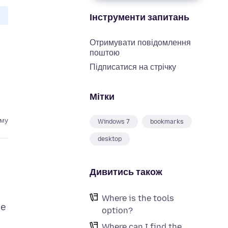
Інструменти запитань
Отримувати повідомлення
поштою
Підписатися на стрічку
Мітки
ому
Windows 7
bookmarks
desktop
Дивитись також
Where is the tools
he
option?
Where can I find the