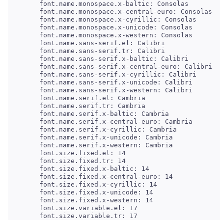
     font.name.monospace.x-baltic: Consolas

     font.name.monospace.x-central-euro: Consolas

     font.name.monospace.x-cyrillic: Consolas

     font.name.monospace.x-unicode: Consolas

     font.name.monospace.x-western: Consolas

     font.name.sans-serif.el: Calibri

     font.name.sans-serif.tr: Calibri

     font.name.sans-serif.x-baltic: Calibri

     font.name.sans-serif.x-central-euro: Calibri

     font.name.sans-serif.x-cyrillic: Calibri

     font.name.sans-serif.x-unicode: Calibri

     font.name.sans-serif.x-western: Calibri

     font.name.serif.el: Cambria

     font.name.serif.tr: Cambria

     font.name.serif.x-baltic: Cambria

     font.name.serif.x-central-euro: Cambria

     font.name.serif.x-cyrillic: Cambria

     font.name.serif.x-unicode: Cambria

     font.name.serif.x-western: Cambria

     font.size.fixed.el: 14

     font.size.fixed.tr: 14

     font.size.fixed.x-baltic: 14

     font.size.fixed.x-central-euro: 14

     font.size.fixed.x-cyrillic: 14

     font.size.fixed.x-unicode: 14

     font.size.fixed.x-western: 14

     font.size.variable.el: 17

     font.size.variable.tr: 17
