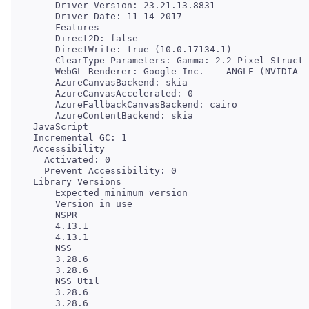
     Driver Version: 23.21.13.8831

     Features

     Direct2D: false

     DirectWrite: true (10.0.17134.1)

     ClearType Parameters: Gamma: 2.2 Pixel Structu
     AzureCanvasBackend: skia

     AzureCanvasAccelerated: 0

     AzureFallbackCanvasBackend: cairo

   Activated: 0

     Expected minimum version

     NSPR

     4.13.1

     NSS

     3.28.6

     NSS Util

     3.28.6
