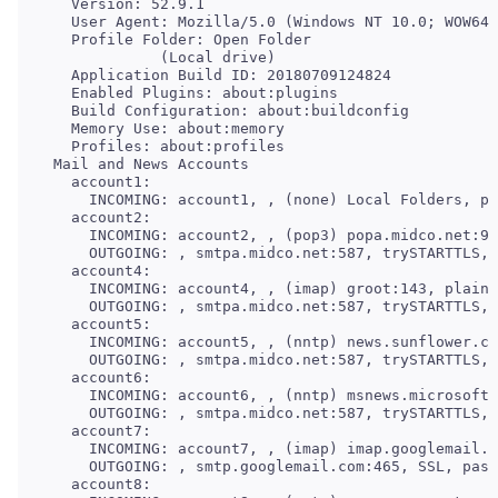
   Version: 52.9.1

   User Agent: Mozilla/5.0 (Windows NT 10.0; WOW64;
             (Local drive)

   Application Build ID: 20180709124824

   Enabled Plugins: about:plugins

   Build Configuration: about:buildconfig

   Memory Use: about:memory

 Mail and News Accounts

   account1:

   account2:

     INCOMING: account2, , (pop3) popa.midco.net:99
   account4:

     INCOMING: account4, , (imap) groot:143, plain,
   account5:

     INCOMING: account5, , (nntp) news.sunflower.co
   account6:

     INCOMING: account6, , (nntp) msnews.microsoft.
   account7:

     INCOMING: account7, , (imap) imap.googlemail.c
   account8:
