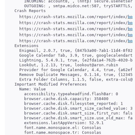
     INCOMING: account8, , (nntp) secure.usenetserv
 Crash Reports

   https://crash-stats.mozilla.com/report/index/
bp-
   https://crash-stats.mozilla.com/report/index/
bp-
   https://crash-stats.mozilla.com/report/index/
bp-
   https://crash-stats.mozilla.com/report/index/
bp-
   https://crash-stats.mozilla.com/report/index/
bp-
 Extensions

   Enigmail, 2.0.7, true, {847b3a00-7ab1-11d4-8f02-
   Google Calendar Tab, 3.9, true, googlecalendarta
   Lightning, 5.4.9.1, true, {e2fda1a4-762b-4020-b5
   LookOut, 1.2.13, true, lookout@aron.rubin

   Provider for Google Calendar, 4.4, true, {a62ef8
   Remove Duplicate Messages, 0.1.14, true, {123456
     accessibility.typeaheadfind.flashBar: 0

     browser.cache.disk.capacity: 358400

     browser.cache.disk.filesystem_reported: 1

     browser.cache.disk.smart_size_cached_value: 35
     browser.cache.disk.smart_size.first_run: false

     browser.cache.disk.smart_size.use_old_max: fal
     extensions.lastAppVersion: 52.9.1

     font.name.monospace.el: Consolas

     font.name.monospace.tr: Consolas
