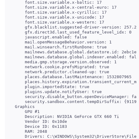
     font.size.variable.x-baltic: 17

     font.size.variable.x-central-euro: 17

     font.size.variable.x-cyrillic: 17

     font.size.variable.x-unicode: 17

     font.size.variable.x-western: 17

     gfx.blacklist.suggested-driver-version: 257.21

     gfx.direct3d.last_used_feature_level_idx: 0

     javascript.enabled: false

     mail.openMessageBehavior.version: 1

     mail.winsearch.firstRunDone: true

     mailnews.database.global.datastore.id: 2ebc1e3
     mailnews.database.global.indexer.enabled: fals
     media.gmp.storage.version.observed: 1

     network.cookie.prefsMigrated: true

     network.predictor.cleaned-up: true

     places.database.lastMaintenance: 1532807965

     places.history.expiration.transient_current_ma
     plugin.importedState: true

     plugins.update.notifyUser: true

     security.disable_button.openDeviceManager: fal
     GPU #1

     Description: NVIDIA GeForce GTX 660 Ti

     Vendor ID: 0x10de

     Device ID: 0x1183

     RAM: 2048

     Drivers: C:\WINDOWS\System32\DriverStore\FileR