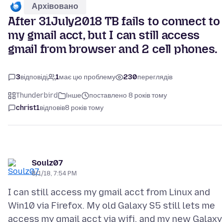
Архівовано
After 31July2018 TB fails to connect to
my gmail acct, but I can still access
gmail from browser and 2 cell phones.
3
відповіді
1
має цю проблему
230
переглядів
Thunderbird
Інше
поставлено 8 років тому
christ1
відповів
8 років тому
Soulz07
8/1/18, 7:54 PM
I can still access my gmail acct from Linux and
Win10 via Firefox. My old Galaxy S5 still lets me
access my gmail acct via wifi, and my new Galaxy