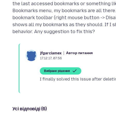
the last accessed bookmarks or something like
Bookmarks menu, my bookmarks are all there. T
bookmark toolbar (right mouse button -> Disab
shows all my bookmarks as they should. If I s
Автор питання
jfgarciamex
17.12.17, 07:56
Вибране рішення
Усі відповіді (6)