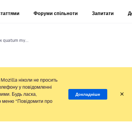
статтями
Форуми спільноти
Запитати
Д
ox quatum my...
Mozilla ніколи не просить
елефону у повідомленні
ими. Будь ласка,
Докладніше
ою меню “Повідомити про