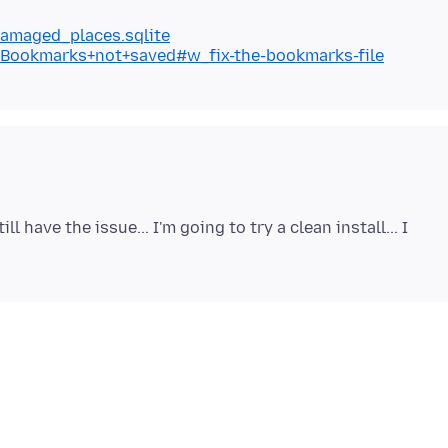
damaged_places.sqlite
b/Bookmarks+not+saved#w_fix-the-bookmarks-file
ill have the issue... I'm going to try a clean install... I