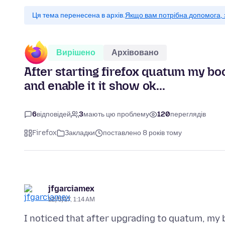
Ця тема перенесена в архів.
Якщо вам потрібна допомога, 
Вирішено
Архівовано
After starting firefox quatum my book
and enable it it show ok...
6
відповідей
3
мають цю проблему
120
переглядів
Firefox
Закладки
поставлено 8 років тому
jfgarciamex
12/5/17, 1:14 AM
I noticed that after upgrading to quatum, my b