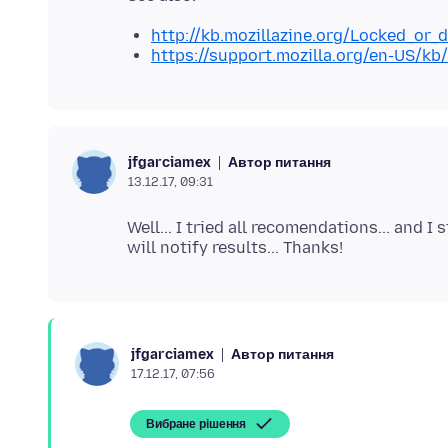
http://kb.mozillazine.org/Locked_or_
https://support.mozilla.org/en-US/k
Автор питання
jfgarciamex
13.12.17, 09:31
Well... I tried all recomendations... and I st
Автор питання
jfgarciamex
17.12.17, 07:56
Вибране рішення