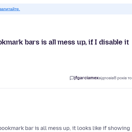
запитайте.
mark bars is all mess up, if I disable it
jfgarciamex
відповів
8 років т
ookmark bar is all mess up, it looks like if showing