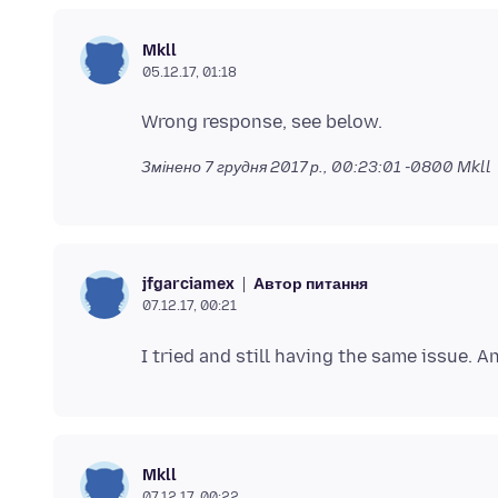
Mkll
05.12.17, 01:18
Змінено
7 грудня 2017 р., 00:23:01 -0800
Mkll
Автор питання
jfgarciamex
07.12.17, 00:21
Mkll
07.12.17, 00:22