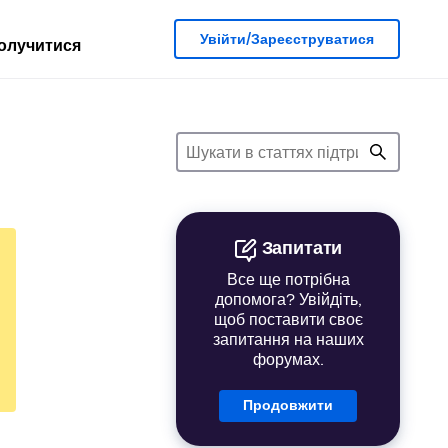
Увійти/Зареєструватися
олучитися
Запитати
Все ще потрібна
допомога? Увійдіть,
щоб поставити своє
запитання на наших
форумах.
Продовжити