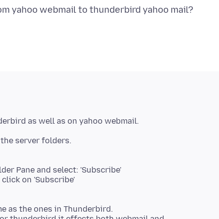
the server folders.
lder Pane and select: 'Subscribe'
 click on 'Subscribe'
me as the ones in Thunderbird.
 or thunderbird it effects both webmail and