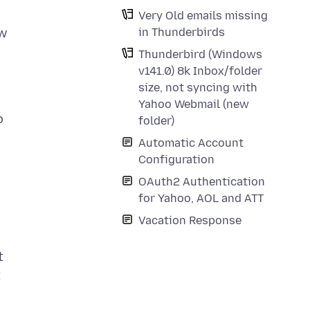
Very Old emails missing
ew
in Thunderbirds
Thunderbird (Windows
v141.0) 8k Inbox/folder
size, not syncing with
Yahoo Webmail (new
o
folder)
Automatic Account
Configuration
OAuth2 Authentication
for Yahoo, AOL and ATT
Vacation Response
t
t