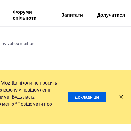
Форуми
Запитати
Долучитися
спільноти
my yahoo mail on...
Mozilla ніколи не просить
елефону у повідомленні
ими. Будь ласка,
Докладніше
ою меню “Повідомити про