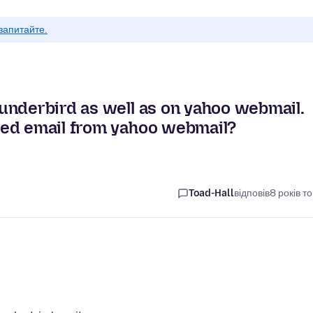
запитайте.
underbird as well as on yahoo webmail.
ted email from yahoo webmail?
Toad-Hall
відповів
8 років т