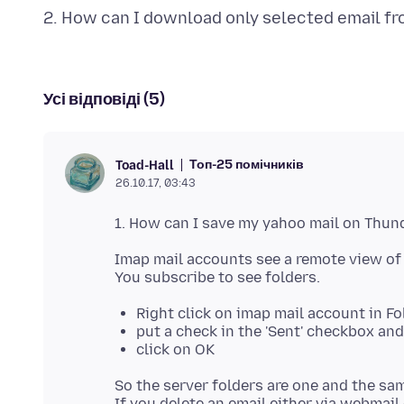
Усі відповіді (5)
Топ-25 помічників
Toad-Hall
26.10.17, 03:43
Imap mail accounts see a remote view of 
Right click on imap mail account in Fo
put a check in the 'Sent' checkbox and
click on OK
So the server folders are one and the sa
If you delete an email either via webmail