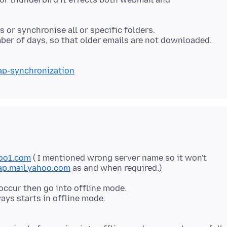
or synchronise all or specific folders.
ap-synchronization
hoo1.com
( I mentioned wrong server name so it won't
ap.mail.yahoo.com
occur then go into offline mode.