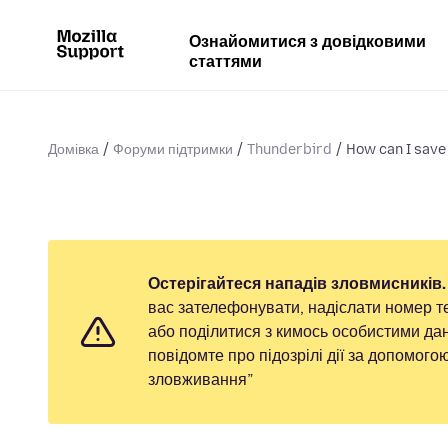
Ознайомитися з довідковими
статтями
Домівка
Форуми підтримки
Thunderbird
How can I save 
Остерігайтеся нападів зловмисників.
вас зателефонувати, надіслати номер т
або поділитися з кимось особистими дан
повідомте про підозрілі дії за допомог
зловживання”