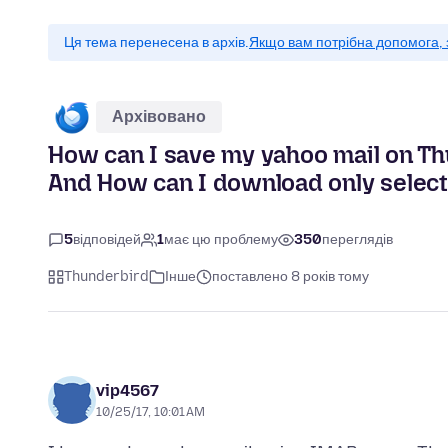
Ця тема перенесена в архів.
Якщо вам потрібна допомога, 
Архівовано
How can I save my yahoo mail on Th
And How can I download only selec
5
відповідей
1
має цю проблему
350
переглядів
Thunderbird
Інше
поставлено 8 років тому
vip4567
10/25/17, 10:01 AM