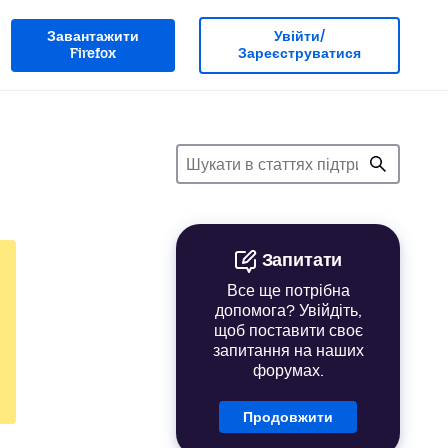
Завантажити
Увійти/
Firefox
Зареєструватися
Запитати
Все ще потрібна
допомога? Увійдіть,
щоб поставити своє
запитання на наших
форумах.
Продовжити