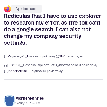
Архівовано
Rediculas that I have to use explorer
to research my error, as fire fox cant
do a google search. I can also not
change my company security
settings.
2
відповіді
1
має цю проблему
120
переглядів
Firefox
Безпека і приватність
поставлено 9 років тому
jscher2000 -...
відповів
9 років тому
MorneMeintjes
10/16/16, 7:00 PM