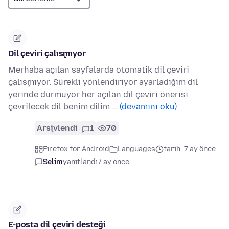
Dil çeviri çalışmıyor
Merhaba açılan sayfalarda otomatik dil çeviri
çalışmıyor. Sürekli yönlendiriyor ayarladığım dil
yerinde durmuyor her açılan dil çeviri önerisi
çevrilecek dil benim dilim …
(devamını oku)
Arşivlendi
1
70
Firefox for Android
Languages
tarih: 7 ay önce
Selim
yanıtlandı
7 ay önce
E-posta dil çeviri desteği