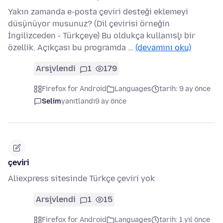
Yakın zamanda e-posta çeviri desteği eklemeyi
düşünüyor musunuz? (Dil çevirisi örneğin
İngilizceden - Türkçeye) Bu oldukça kullanışlı bir
özellik. Açıkçası bu programda …
(devamını oku)
Arşivlendi
1
179
Firefox for Android
Languages
tarih: 9 ay önce
Selim
yanıtlandı
9 ay önce
çeviri
Aliexpress sitesinde Türkçe çeviri yok
Arşivlendi
1
15
Firefox for Android
Languages
tarih: 1 yıl önce