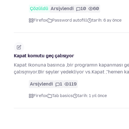
Çözüldü
Arşivlendi
10
60
Firefox
Password autofill
tarih: 6 ay önce
Kapat komutu geç çalışıyor
Kapat ikonuna basınca ,bir programın kapanması ge
çalışmıyor.Bir şeyler yedekliyor vs.Kapat ,"hemen 
Arşivlendi
1
119
Firefox
Tab basics
tarih: 1 yıl önce