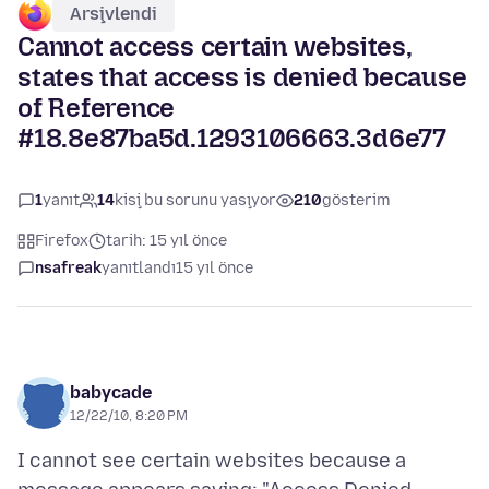
Arşivlendi
Cannot access certain websites,
states that access is denied because
of Reference
#18.8e87ba5d.1293106663.3d6e77
1
yanıt
14
kişi bu sorunu yaşıyor
210
gösterim
Firefox
tarih: 15 yıl önce
nsafreak
yanıtlandı
15 yıl önce
babycade
12/22/10, 8:20 PM
I cannot see certain websites because a