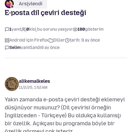
Arşivlendi
E-posta dil çeviri desteği
1
yanıt
0
kişi bu sorunu yaşıyor
180
gösterim
Android için Firefox
Diller
tarih: 9 ay önce
Selim
yanıtlandı
9 ay önce
alikemalkeles
11/2/25, 1:52 AM
Yakın zamanda e-posta çeviri desteği eklemeyi
düşünüyor musunuz? (Dil çevirisi örneğin
İngilizceden - Türkçeye) Bu oldukça kullanışlı
bir özellik. Açıkçası bu programda böyle bir