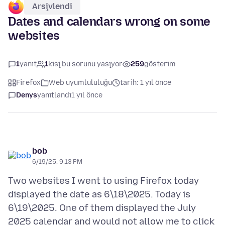
Arşivlendi
Dates and calendars wrong on some
websites
1
yanıt
1
kişi bu sorunu yaşıyor
259
gösterim
Firefox
Web uyumlululuğu
tarih: 1 yıl önce
Denys
yanıtlandı
1 yıl önce
bob
6/19/25, 9:13 PM
Two websites I went to using Firefox today
displayed the date as 6\18\2025. Today is
6\19\2025. One of them displayed the July
2025 calendar and would not allow me to click