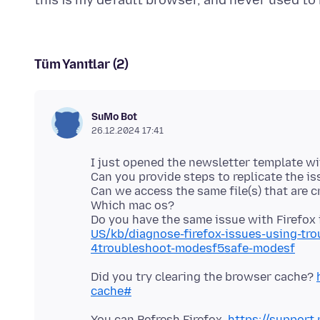
Tüm Yanıtlar (2)
SuMo Bot
26.12.2024 17:41
I just opened the newsletter template wi
Can you provide steps to replicate the i
Can we access the same file(s) that are 
Which mac os?
Do you have the same issue with Firefo
US/kb/diagnose-firefox-issues-using-tr
4troubleshoot-modesf5safe-modesf
Did you try clearing the browser cache?
cache#
You can Refresh Firefox.
https://support.