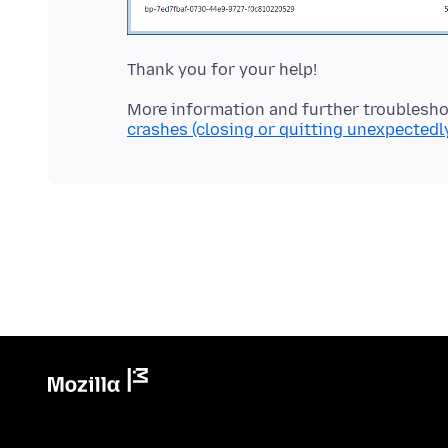
More information and further troublesho
crashes (closing or quitting unexpectedl