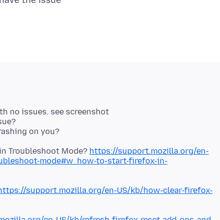
th no issues. see screenshot
ssue?
crashing on you?
x in Troubleshoot Mode?
https://support.mozilla.org/en-
oubleshoot-mode#w_how-to-start-firefox-in-
https://support.mozilla.org/en-US/kb/how-clear-firefox-
mozilla.org/en-US/kb/refresh-firefox-reset-add-ons-and-