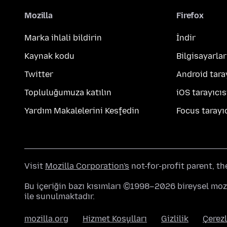
Mozilla
Firefox
Marka ihlali bildirin
İndir
Kaynak kodu
Bilgisayarlar
Twitter
Android tara
Topluluğumuza katılın
iOS tarayıcıs
Yardım Makalelerini Keşfedin
Focus tarayıc
Visit
Mozilla Corporation's
not-for-profit parent, t
Bu içeriğin bazı kısımları ©1998–2026 bireysel mozi
ile sunulmaktadır.
mozilla.org
Hizmet Koşulları
Gizlilik
Çerezl