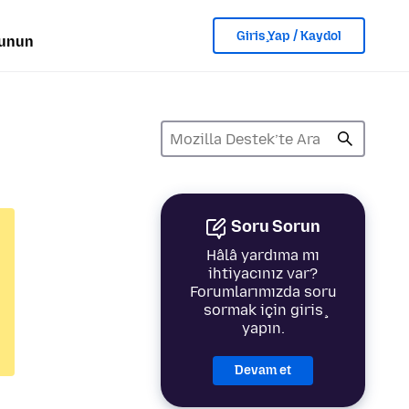
Giriş Yap / Kaydol
lunun
Soru Sorun
Hâlâ yardıma mı
ihtiyacınız var?
Forumlarımızda soru
sormak için giriş
yapın.
Devam et