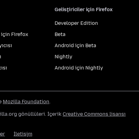
Geliştiriciler için Firefox
Developer Edition
 için Firefox
Beta
yıcısı
Android için Beta
ı
Nightly
ısı
Android için Nightly
he
Mozilla Foundation
.
lla.org gönüllüleri. İçerik
Creative Commons lisansı
er
İletişim