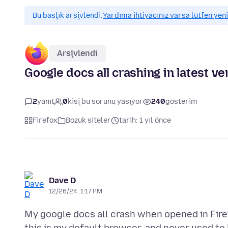
Bu başlık arşivlendi.
Yardıma ihtiyacınız varsa lütfen yeni
Arşivlendi
Google docs all crashing in latest ve
2
yanıt
0
kişi bu sorunu yaşıyor
240
gösterim
Firefox
Bozuk siteler
tarih: 1 yıl önce
Dave D
12/26/24, 1:17 PM
My google docs all crash when opened in Fire