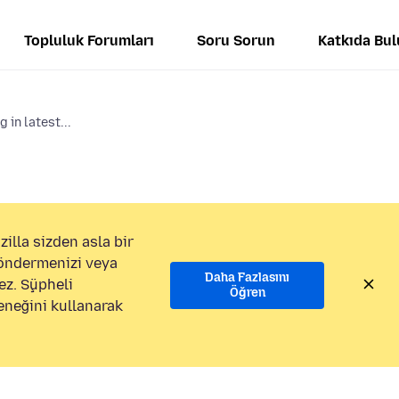
Topluluk Forumları
Soru Sorun
Katkıda Bu
 in latest...
illa sizden asla bir
göndermenizi veya
Daha Fazlasını
ez. Şüpheli
Öğren
eneğini kullanarak