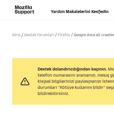
Yardım Makalelerini Keşfedin
Giriş
Destek Forumları
Firefox
Google docs all crashing
Destek dolandırıcılığından kaçının.
Moz
telefon numarasını aramanızı, mesaj 
kişisel bilgilerinizi paylaşmanızı istem
durumları “Kötüye kullanım bildir” seç
bildirebilirsiniz.