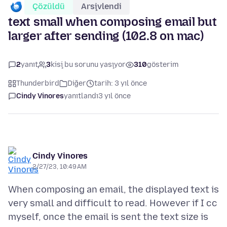
Çözüldü
Arşivlendi
text small when composing email but
larger after sending (102.8 on mac)
2
yanıt
3
kişi bu sorunu yaşıyor
310
gösterim
Thunderbird
Diğer
tarih: 3 yıl önce
Cindy Vinores
yanıtlandı
3 yıl önce
Cindy Vinores
2/27/23, 10:49 AM
When composing an email, the displayed text is
very small and difficult to read. However if I cc
myself, once the email is sent the text size is