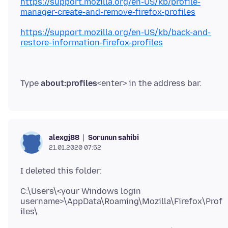
https://support.mozilla.org/en-US/kb/profile-
manager-create-and-remove-firefox-profiles
https://support.mozilla.org/en-US/kb/back-and-
restore-information-firefox-profiles
Type
about:profiles
Sorunun sahibi
alexgj88
21.01.2020 07:52
C:\Users\<your Windows login
username>\AppData\Roaming\Mozilla\Firefox\Prof