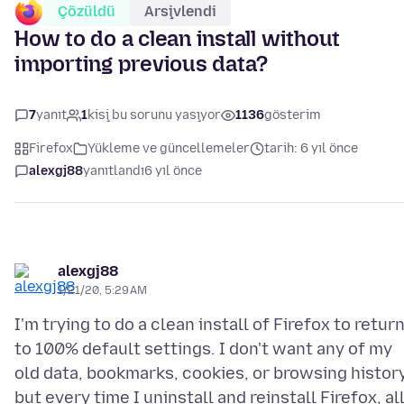
Çözüldü
Arşivlendi
How to do a clean install without
importing previous data?
7
yanıt
1
kişi bu sorunu yaşıyor
1136
gösterim
Firefox
Yükleme ve güncellemeler
tarih: 6 yıl önce
alexgj88
yanıtlandı
6 yıl önce
alexgj88
1/21/20, 5:29 AM
I'm trying to do a clean install of Firefox to retur
to 100% default settings. I don't want any of my
old data, bookmarks, cookies, or browsing history
but every time I uninstall and reinstall Firefox, al