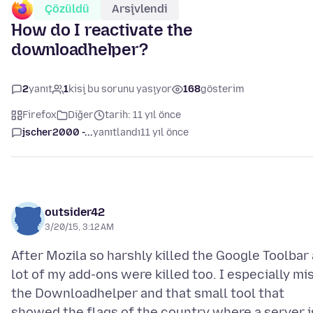
Çözüldü
Arşivlendi
How do I reactivate the
downloadhelper?
2
yanıt
1
kişi bu sorunu yaşıyor
168
gösterim
Firefox
Diğer
tarih: 11 yıl önce
jscher2000 -...
yanıtlandı
11 yıl önce
outsider42
3/20/15, 3:12 AM
After Mozila so harshly killed the Google Toolbar 
lot of my add-ons were killed too. I especially mi
the Downloadhelper and that small tool that
showed the flags of the country where a server i