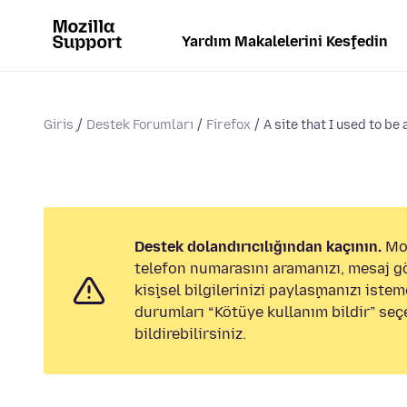
Yardım Makalelerini Keşfedin
Giriş
Destek Forumları
Firefox
A site that I used to be a
Destek dolandırıcılığından kaçının.
Moz
telefon numarasını aramanızı, mesaj 
kişisel bilgilerinizi paylaşmanızı istem
durumları “Kötüye kullanım bildir” seç
bildirebilirsiniz.