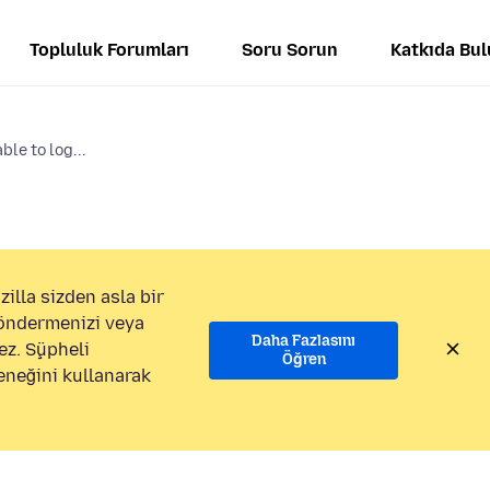
Topluluk Forumları
Soru Sorun
Katkıda Bu
ble to log...
illa sizden asla bir
göndermenizi veya
Daha Fazlasını
ez. Şüpheli
Öğren
eneğini kullanarak