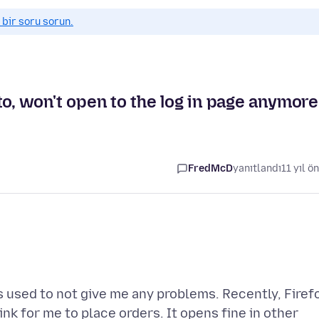
 bir soru sorun.
nto, won't open to the log in page anymore
FredMcD
yanıtlandı
11 yıl ö
ss used to not give me any problems. Recently, Firef
ink for me to place orders. It opens fine in other