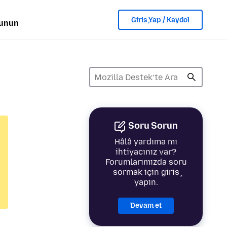
Giriş Yap / Kaydol
lunun
Soru Sorun
Hâlâ yardıma mı
ihtiyacınız var?
Forumlarımızda soru
sormak için giriş
yapın.
Devam et