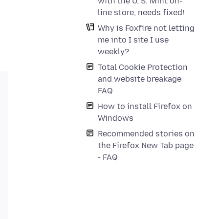
with the U. S. Mint on-
line store, needs fixed!
Why is Foxfire not letting
me into I site I use
weekly?
Total Cookie Protection
and website breakage
FAQ
How to install Firefox on
Windows
Recommended stories on
the Firefox New Tab page
- FAQ