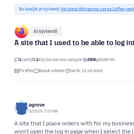
Bu başlık arşivlendi.
Yardıma ihtiyacınız varsa lütfen yeni
Arşivlendi
A site that I used to be able to log i
1
yanıt
1
kişi bu sorunu yaşıyor
200
gösterim
Firefox
Bozuk siteler
tarih: 11 yıl önce
agrove
3/12/15, 7:27 AM
A site that I place orders with for my busine
won't open the log in page when I select the l