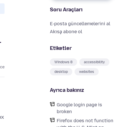
Soru Araçları
E-posta güncellemelerini al
Akışa abone ol
.
Etiketler
Windows 8
accessibility
nce
desktop
websites
Ayrıca bakınız
Google login page is
broken
ox
Firefox does not function