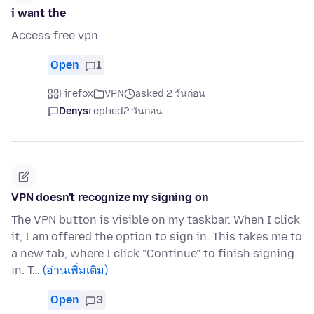
i want the
Access free vpn
Open
1
Firefox
VPN
asked 2 วันก่อน
Denys
replied
2 วันก่อน
VPN doesn't recognize my signing on
The VPN button is visible on my taskbar. When I click
it, I am offered the option to sign in. This takes me to
a new tab, where I click "Continue" to finish signing
in. T…
(อ่านเพิ่มเติม)
Open
3