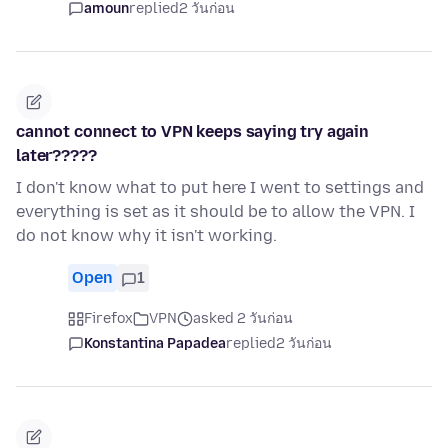
amoun
replied
2 วันก่อน
cannot connect to VPN keeps saying try again
later?????
I don't know what to put here I went to settings and
everything is set as it should be to allow the VPN. I
do not know why it isn't working.
Open
1
Firefox
VPN
asked 2 วันก่อน
Konstantina Papadea
replied
2 วันก่อน