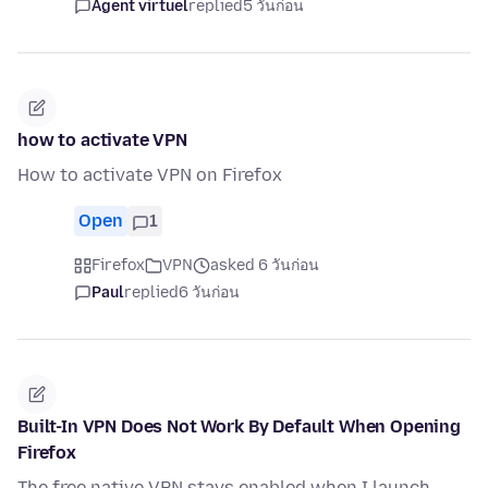
Agent virtuel
replied
5 วันก่อน
how to activate VPN
How to activate VPN on Firefox
Open
1
Firefox
VPN
asked 6 วันก่อน
Paul
replied
6 วันก่อน
Built-In VPN Does Not Work By Default When Opening
Firefox
The free native VPN stays enabled when I launch