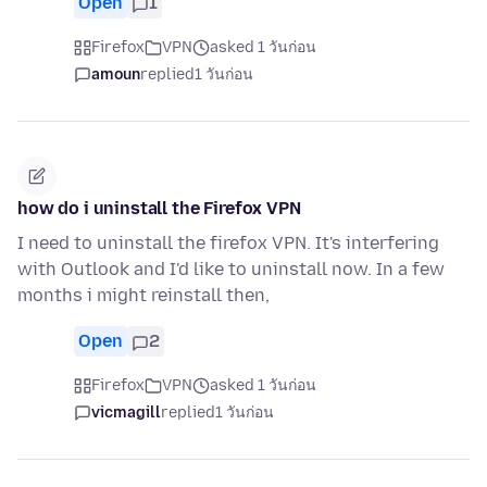
Open
1
Firefox
VPN
asked 1 วันก่อน
amoun
replied
1 วันก่อน
how do i uninstall the Firefox VPN
I need to uninstall the firefox VPN. It's interfering
with Outlook and I'd like to uninstall now. In a few
months i might reinstall then,
Open
2
Firefox
VPN
asked 1 วันก่อน
vicmagill
replied
1 วันก่อน