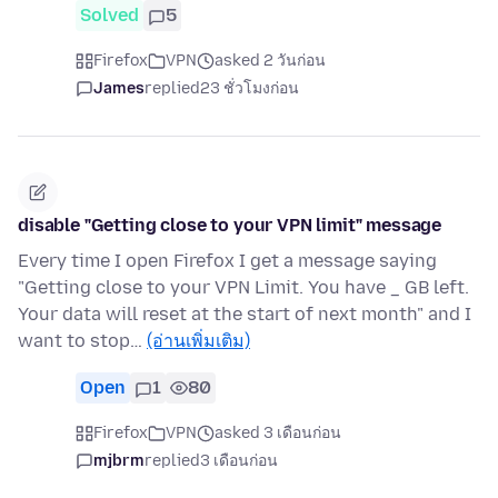
Solved
5
Firefox
VPN
asked 2 วันก่อน
James
replied
23 ชั่วโมงก่อน
disable "Getting close to your VPN limit" message
Every time I open Firefox I get a message saying
"Getting close to your VPN Limit. You have _ GB left.
Your data will reset at the start of next month" and I
want to stop…
(อ่านเพิ่มเติม)
Open
1
80
Firefox
VPN
asked 3 เดือนก่อน
mjbrm
replied
3 เดือนก่อน