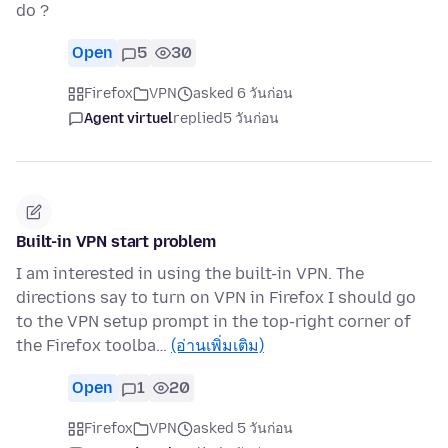
do ?
Open
5
30
Firefox
VPN
asked 6 วันก่อน
Agent virtuel
replied
5 วันก่อน
Built-in VPN start problem
I am interested in using the built-in VPN. The
directions say to turn on VPN in Firefox I should go
to the VPN setup prompt in the top-right corner of
the Firefox toolba…
(อ่านเพิ่มเติม)
Open
1
20
Firefox
VPN
asked 5 วันก่อน