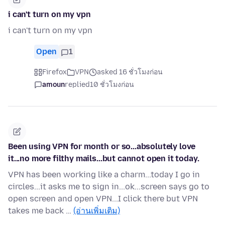
i can't turn on my vpn
i can't turn on my vpn
Open
1
Firefox
VPN
asked 16 ชั่วโมงก่อน
amoun
replied
10 ชั่วโมงก่อน
Been using VPN for month or so...absolutely love
it...no more filthy mails...but cannot open it today.
VPN has been working like a charm...today I go in
circles...it asks me to sign in...ok...screen says go to
open screen and open VPN...I click there but VPN
takes me back …
(อ่านเพิ่มเติม)