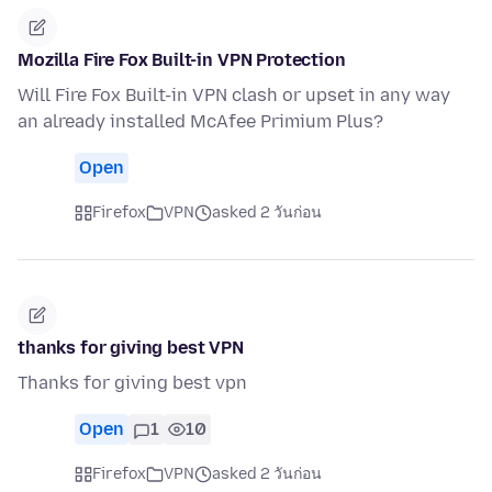
Mozilla Fire Fox Built-in VPN Protection
Will Fire Fox Built-in VPN clash or upset in any way
an already installed McAfee Primium Plus?
Open
Firefox
VPN
asked 2 วันก่อน
thanks for giving best VPN
Thanks for giving best vpn
Open
1
10
Firefox
VPN
asked 2 วันก่อน